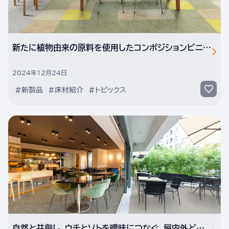
新たに植物由来の原料を使用したコンポジションビニル床タイル「ドルチェ ボタニカ」
2024年12月24日
#新製品
#床材紹介
#トピックス
自然と共創し、ウチとソトを曖昧につなぐ。屋内外どちらにも使える防滑性ビニル床シート「INLAID MIX（インレイド ミックス）」