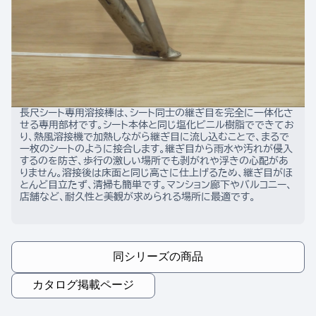
長尺シート専用溶接棒は、シート同士の継ぎ目を完全に一体化さ
せる専用部材です。シート本体と同じ塩化ビニル樹脂でできてお
り、熱風溶接機で加熱しながら継ぎ目に流し込むことで、まるで
一枚のシートのように接合します。継ぎ目から雨水や汚れが侵入
するのを防ぎ、歩行の激しい場所でも剥がれや浮きの心配があ
りません。溶接後は床面と同じ高さに仕上げるため、継ぎ目がほ
とんど目立たず、清掃も簡単です。マンション廊下やバルコニー、
店舗など、耐久性と美観が求められる場所に最適です。
同シリーズの商品
カタログ掲載ページ