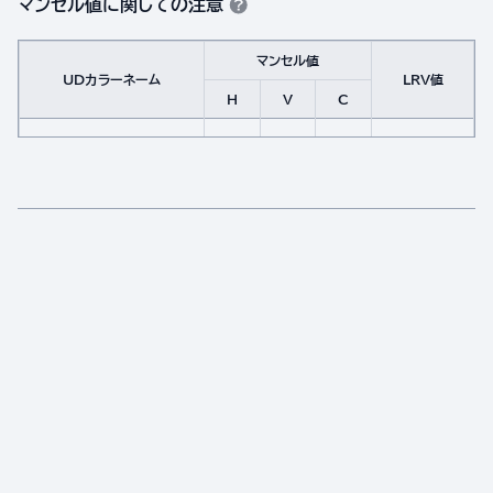
マンセル値に関しての注意
マンセル値
UDカラーネーム
LRV値
H
V
C