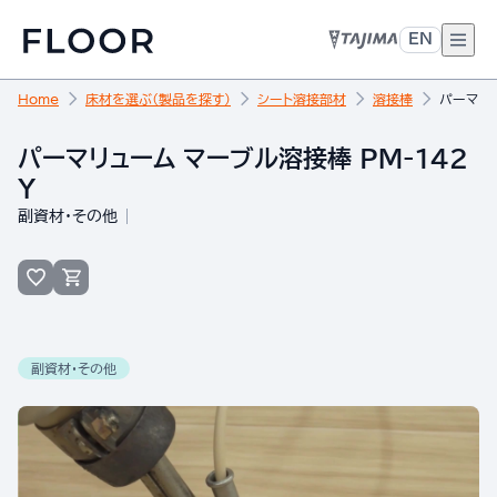
EN
Home
床材を選ぶ（製品を探す）
シート溶接部材
溶接棒
パーマリュ
パーマリューム マーブル溶接棒 PM-142
Y
副資材・その他
副資材・その他