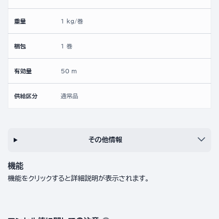
重量
1 kg/巻
梱包
1 巻
有効量
50 m
供給区分
通常品
その他情報
機能
機能をクリックすると詳細説明が表示されます。