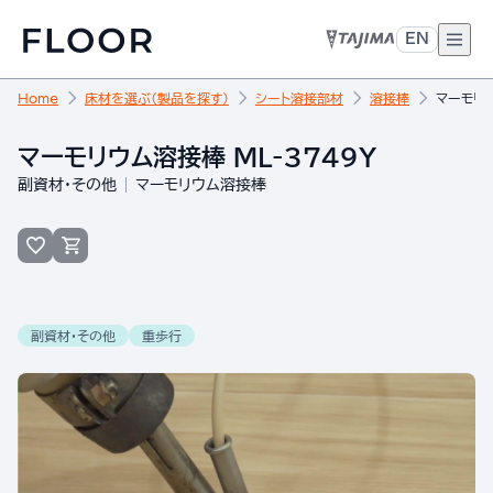
EN
Home
床材を選ぶ（製品を探す）
シート溶接部材
溶接棒
マーモリウ
マーモリウム溶接棒 ML-3749Y
副資材・その他
マーモリウム溶接棒
副資材・その他
重歩行