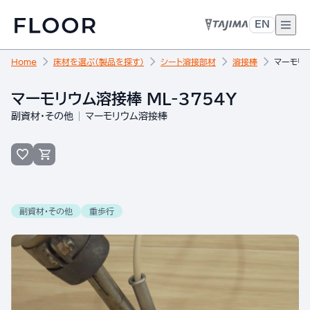
EN
Home
床材を選ぶ（製品を探す）
シート溶接部材
溶接棒
マーモリウ
マーモリウム溶接棒 ML-3754Y
副資材・その他
マーモリウム溶接棒
副資材・その他
重歩行