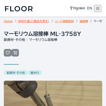
EN
Home
床材を選ぶ（製品を探す）
シート溶接部材
溶接棒
マーモリウ
マーモリウム溶接棒 ML-3758Y
副資材・その他
マーモリウム溶接棒
副資材・その他
重歩行