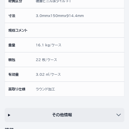
材質区分
複層ビニル床タイル FT
寸法
3.0mmx150mmx914.4mm
規格コメント
重量
16.1 kg/ケース
梱包
22 枚/ケース
有効量
3.02 ㎡/ケース
面取り仕様
ラウンド加工
その他情報