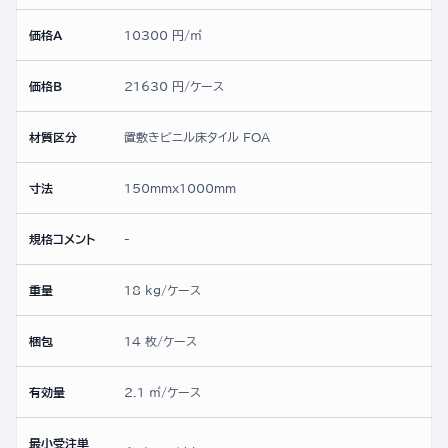
価格A
10300 円/㎡
価格B
21630 円/ケース
材質区分
置敷きビニル床タイル FOA
寸法
150mmx1000mm
規格コメント
-
重量
18 kg/ケース
梱包
14 枚/ケース
有効量
2.1 ㎡/ケース
最小受注単