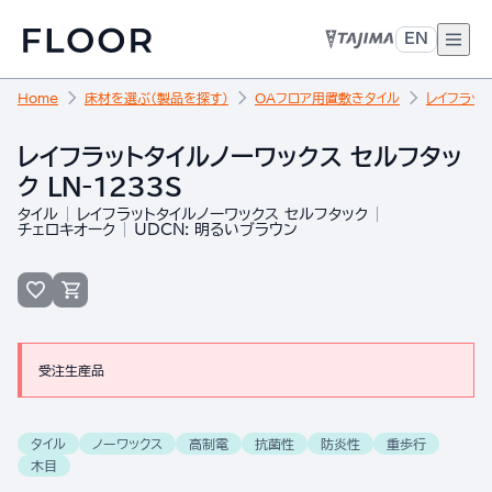
EN
Home
床材を選ぶ（製品を探す）
OAフロア用置敷きタイル
レイフラット
レイフラットタイルノーワックス セルフタッ
ク LN-1233S
タイル
レイフラットタイルノーワックス セルフタック
チェロキオーク
UDCN: 明るいブラウン
受注生産品
タイル
ノーワックス
高制電
抗菌性
防炎性
重歩行
木目