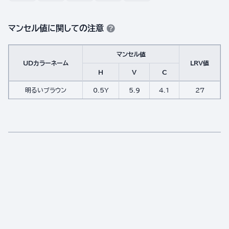
マンセル値に関しての注意
マンセル値
UDカラーネーム
LRV値
H
V
C
明るいブラウン
0.5Y
5.9
4.1
27