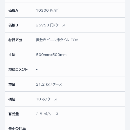
価格A
10300 円/㎡
価格B
25750 円/ケース
材質区分
置敷きビニル床タイル FOA
寸法
500mmx500mm
規格コメント
-
重量
21.2 kg/ケース
梱包
10 枚/ケース
有効量
2.5 ㎡/ケース
最小受注単