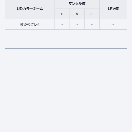
マンセル値
UDカラーネーム
LRV値
H
V
C
黄みのグレイ
-
-
-
-