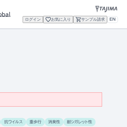
obal
ログイン
お気に入り
サンプル請求
EN
抗ウイルス
重歩行
消臭性
耐シガレット性