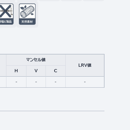
マンセル値
LRV値
H
V
C
-
-
-
-