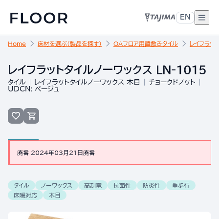
EN
Home
床材を選ぶ（製品を探す）
OAフロア用置敷きタイル
レイフラット
レイフラットタイルノーワックス LN-1015
タイル
レイフラットタイルノーワックス 木目
チョークドノット
UDCN: ベージュ
廃番 2024年03月21日廃番
タイル
ノーワックス
高制電
抗菌性
防炎性
重歩行
床暖対応
木目