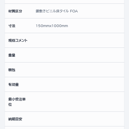
材質区分
置敷きビニル床タイル FOA
寸法
150mmx1000mm
規格コメント
重量
梱包
有効量
最小受注単
位
納期目安