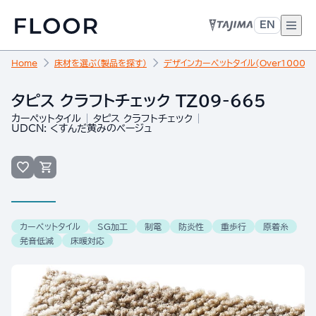
EN
Home
床材を選ぶ（製品を探す）
デザインカーペットタイル(Over10000)
タピス クラフトチェック TZ09-665
カーペットタイル
タピス クラフトチェック
UDCN: くすんだ黄みのベージュ
カーペットタイル
SG加工
制電
防炎性
重歩行
原着糸
発音低減
床暖対応