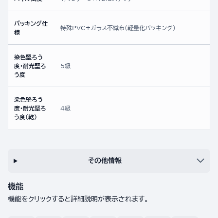
バッキング仕
特殊PVC+ガラス不織布(軽量化バッキング)
様
染色堅ろう
度・耐光堅ろ
5級
う度
染色堅ろう
度・耐光堅ろ
4級
う度（乾）
その他情報
機能
機能をクリックすると詳細説明が表示されます。