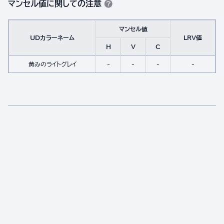
マンセル値に関しての注意
マンセル値
UDカラーネーム
LRV値
H
V
C
黄みのライトグレイ
-
-
-
-