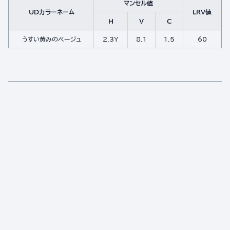
マンセル値
UDカラーネーム
LRV値
H
V
C
うすい黄みのベージュ
2.3Y
8.1
1.5
60