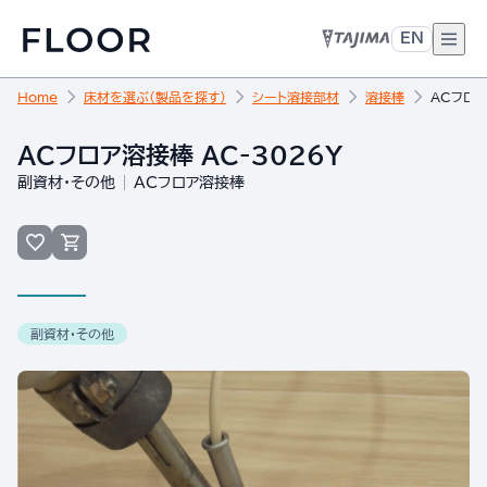
EN
Home
床材を選ぶ（製品を探す）
シート溶接部材
溶接棒
ACフロア
ACフロア溶接棒 AC-3026Y
副資材・その他
ACフロア溶接棒
副資材・その他