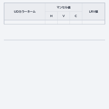
マンセル値
UDカラーネーム
LRV値
H
V
C