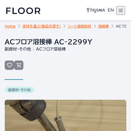
EN
Home
床材を選ぶ（製品を探す）
シート溶接部材
溶接棒
ACフロア
ACフロア溶接棒 AC-2299Y
副資材・その他
ACフロア溶接棒
副資材・その他