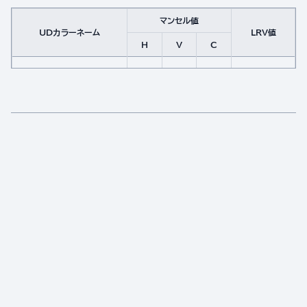
マンセル値
UDカラーネーム
LRV値
H
V
C