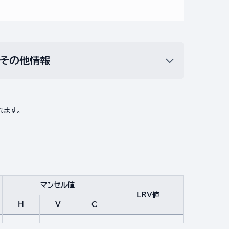
その他情報
れます。
マンセル値
LRV値
H
V
C