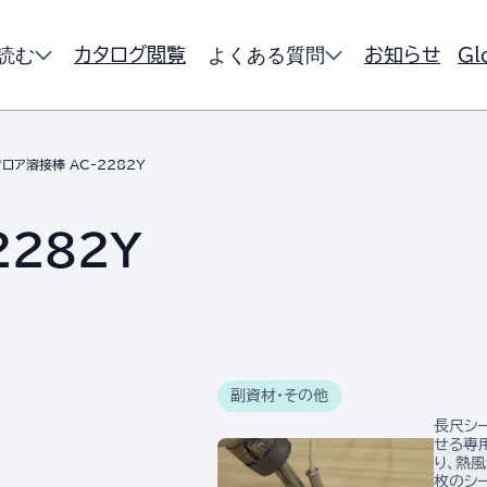
読む
よくある質問
カタログ閲覧
お知らせ
Gl
フロア溶接棒 AC-2282Y
2282Y
副資材・その他
長尺シ
せる専
り、熱
枚のシ