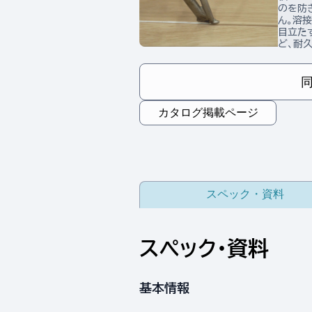
のを防
ん。溶
目立た
ど、耐
カタログ掲載ページ
スペック・資料
スペック・資料
基本情報