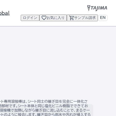
obal
ログイン
お気に入り
サンプル請求
EN
ート専用溶接棒は、シート同士の継ぎ目を完全に一体化さ
用部材です。シート本体と同じ塩化ビニル樹脂でできてお
風溶接機で加熱しながら継ぎ目に流し込むことで、まるで一
ートのように接合します。継ぎ目から雨水や汚れが侵入する