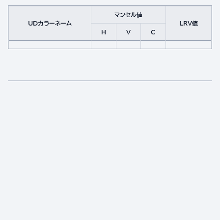
マンセル値
UDカラーネーム
LRV値
H
V
C