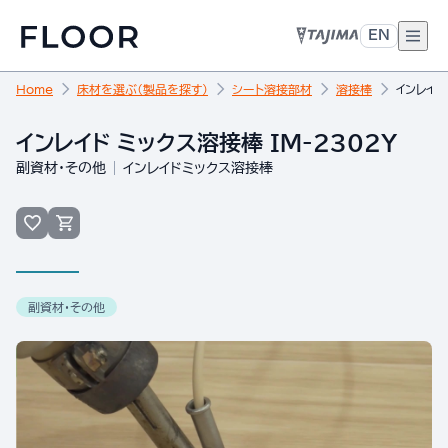
EN
Home
床材を選ぶ（製品を探す）
シート溶接部材
溶接棒
インレイド
インレイド ミックス溶接棒 IM-2302Y
副資材・その他
インレイドミックス溶接棒
副資材・その他