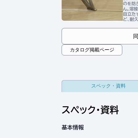
のを防
ん。溶
目立た
ど、耐
カタログ掲載ページ
スペック・資料
スペック・資料
基本情報