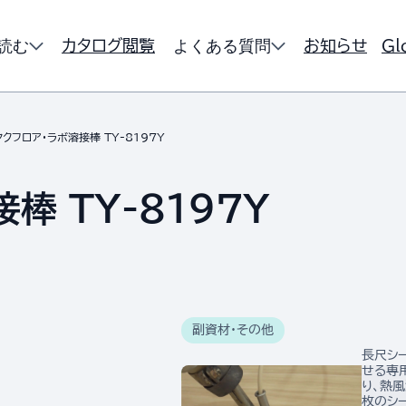
読む
よくある質問
カタログ閲覧
お知らせ
Gl
ヤクフロア・ラボ溶接棒 TY-8197Y
棒 TY-8197Y
副資材・その他
長尺シ
せる専
り、熱
枚のシ