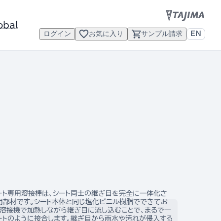
obal
ログイン
お気に入り
サンプル請求
EN
ート専用溶接棒は、シート同士の継ぎ目を完全に一体化さ
用部材です。シート本体と同じ塩化ビニル樹脂でできてお
風溶接機で加熱しながら継ぎ目に流し込むことで、まるで一
ートのように接合します。継ぎ目から雨水や汚れが侵入する