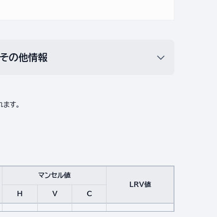
その他情報
れます。
マンセル値
LRV値
H
V
C