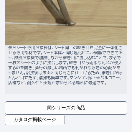
長尺シート専用溶接棒は、シート同士の継ぎ目を完全に一体化さ
せる専用部材です。シート本体と同じ塩化ビニル樹脂でできてお
り、熱風溶接機で加熱しながら継ぎ目に流し込むことで、まるで
一枚のシートのように接合します。継ぎ目から雨水や汚れが侵入
するのを防ぎ、歩行の激しい場所でも剥がれや浮きの心配があ
りません。溶接後は床面と同じ高さに仕上げるため、継ぎ目がほ
とんど目立たず、清掃も簡単です。マンション廊下やバルコニー、
店舗など、耐久性と美観が求められる場所に最適です。
同シリーズの商品
カタログ掲載ページ