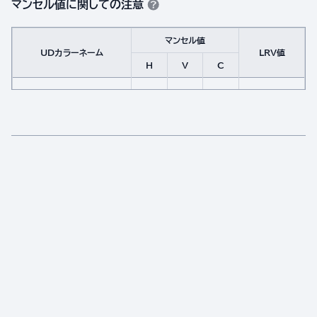
マンセル値に関しての注意
マンセル値
UDカラーネーム
LRV値
H
V
C