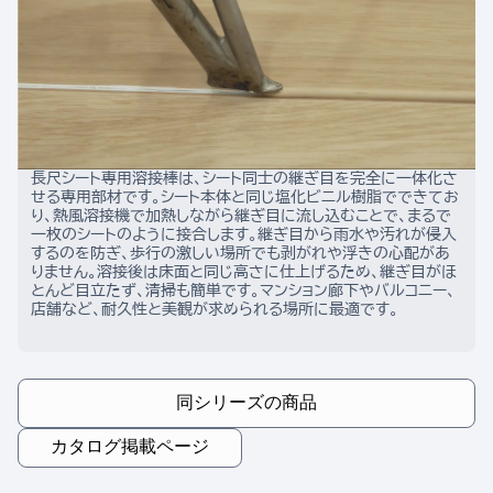
長尺シート専用溶接棒は、シート同士の継ぎ目を完全に一体化さ
せる専用部材です。シート本体と同じ塩化ビニル樹脂でできてお
り、熱風溶接機で加熱しながら継ぎ目に流し込むことで、まるで
一枚のシートのように接合します。継ぎ目から雨水や汚れが侵入
するのを防ぎ、歩行の激しい場所でも剥がれや浮きの心配があ
りません。溶接後は床面と同じ高さに仕上げるため、継ぎ目がほ
とんど目立たず、清掃も簡単です。マンション廊下やバルコニー、
店舗など、耐久性と美観が求められる場所に最適です。
同シリーズの商品
カタログ掲載ページ