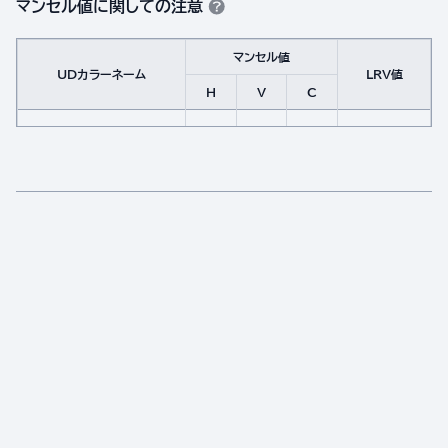
マンセル値に関しての注意
マンセル値
UDカラーネーム
LRV値
H
V
C