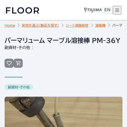
EN
Home
床材を選ぶ（製品を探す）
シート溶接部材
溶接棒
パーマリュ
パーマリューム マーブル溶接棒 PM-36Y
副資材・その他
副資材・その他