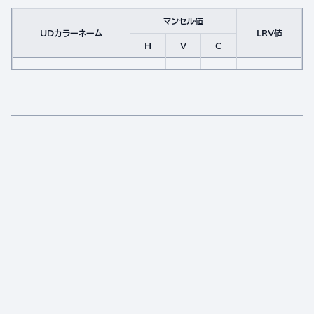
マンセル値
UDカラーネーム
LRV値
H
V
C