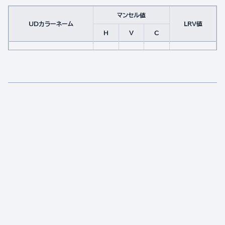
マンセル値
UDカラーネーム
LRV値
H
V
C