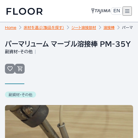
EN
Home
床材を選ぶ（製品を探す）
シート溶接部材
溶接棒
パーマリュ
パーマリューム マーブル溶接棒 PM-35Y
副資材・その他
副資材・その他