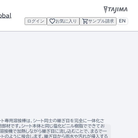
obal
ログイン
お気に入り
サンプル請求
EN
ート専用溶接棒は、シート同士の継ぎ目を完全に一体化さ
用部材です。シート本体と同じ塩化ビニル樹脂でできてお
風溶接機で加熱しながら継ぎ目に流し込むことで、まるで一
ートのように接合します。継ぎ目から雨水や汚れが侵入する