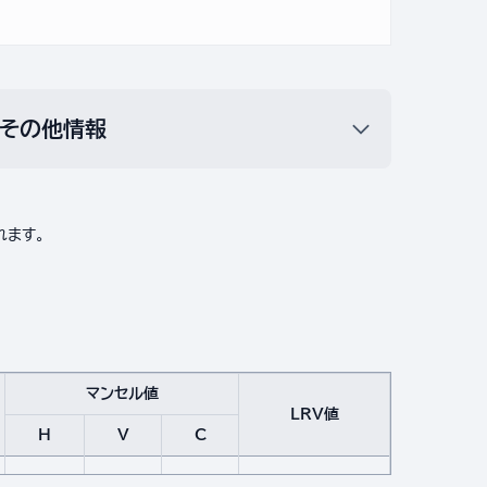
その他情報
れます。
マンセル値
LRV値
H
V
C