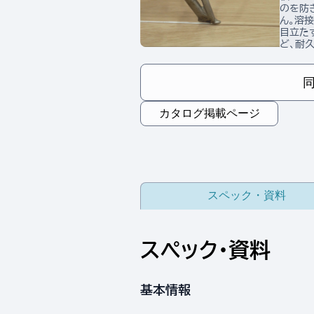
のを防
ん。溶
目立た
ど、耐
カタログ掲載ページ
スペック・資料
スペック・資料
基本情報