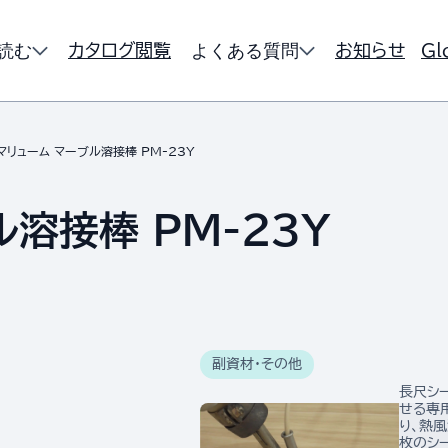
読む
よくある質問
カタログ閲覧
お知らせ
Gl
マリューム マーブル溶接棒 PM-23Y
溶接棒 PM-23Y
副資材・その他
長尺シ
せる専
り、熱
枚のシ