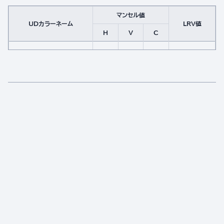
マンセル値
UDカラーネーム
LRV値
H
V
C