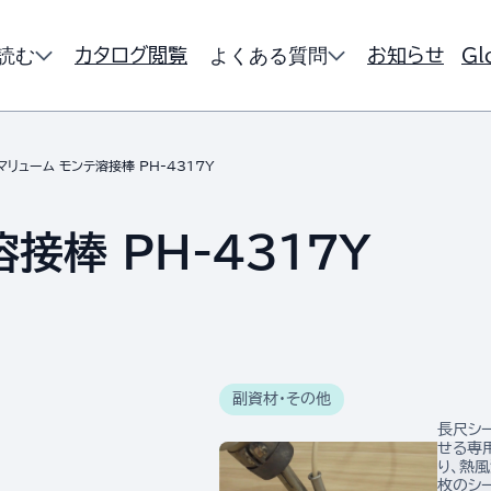
読む
よくある質問
カタログ閲覧
お知らせ
Gl
マリューム モンテ溶接棒 PH-4317Y
接棒 PH-4317Y
副資材・その他
長尺シ
せる専
り、熱
枚のシ