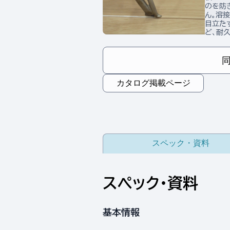
のを防
ん。溶
目立た
ど、耐
カタログ掲載ページ
スペック・資料
スペック・資料
基本情報