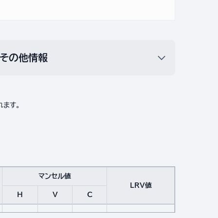
その他情報
れます。
マンセル値
LRV値
H
V
C