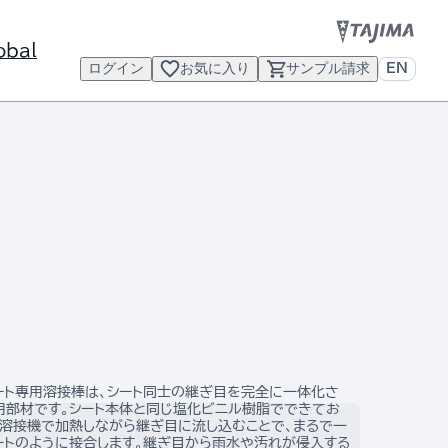
obal
ログイン
お気に入り
サンプル請求
EN
ート専用溶接棒は、シート同士の継ぎ目を完全に一体化さ
用部材です。シート本体と同じ塩化ビニル樹脂でできてお
風溶接機で加熱しながら継ぎ目に流し込むことで、まるで一
ートのように接合します。継ぎ目から雨水や汚れが侵入する