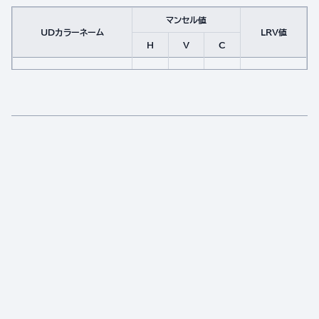
マンセル値
UDカラーネーム
LRV値
H
V
C