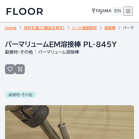
EN
Home
床材を選ぶ（製品を探す）
シート溶接部材
溶接棒
パーマリュ
パーマリュームEM溶接棒 PL-845Y
副資材・その他
パーマリューム溶接棒
副資材・その他