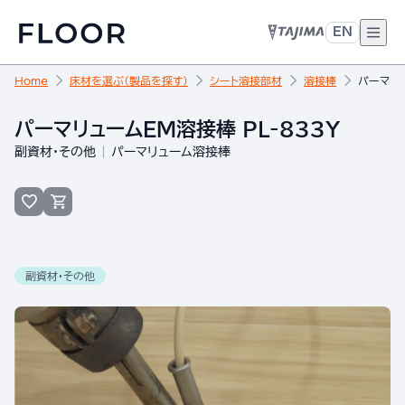
EN
Home
床材を選ぶ（製品を探す）
シート溶接部材
溶接棒
パーマリュ
パーマリュームEM溶接棒 PL-833Y
副資材・その他
パーマリューム溶接棒
副資材・その他