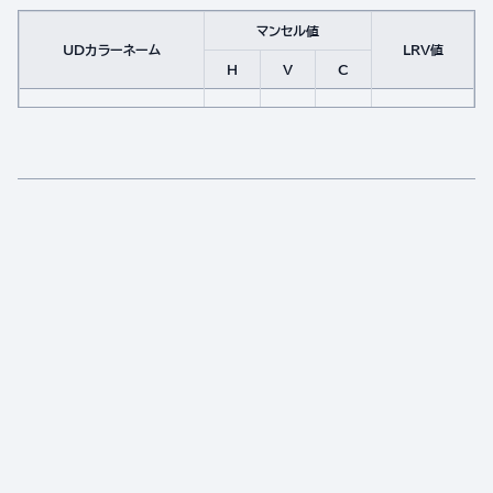
マンセル値
UDカラーネーム
LRV値
H
V
C