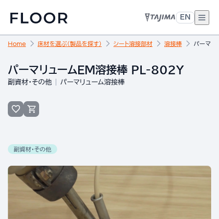
EN
Home
床材を選ぶ（製品を探す）
シート溶接部材
溶接棒
パーマリュ
パーマリュームEM溶接棒 PL-802Y
副資材・その他
パーマリューム溶接棒
副資材・その他