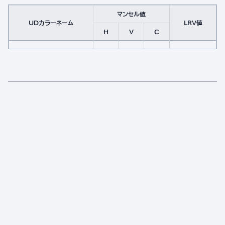
マンセル値
UDカラーネーム
LRV値
H
V
C