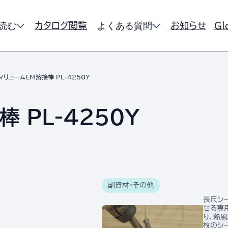
読む
よくある質問
カタログ閲覧
お知らせ
Gl
マリュームEM溶接棒 PL-4250Y
 PL-4250Y
副資材・その他
長尺シ
せる専
り、熱
枚のシ