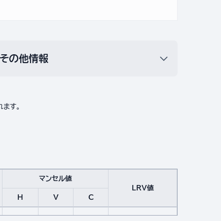
その他情報
れます。
マンセル値
LRV値
H
V
C