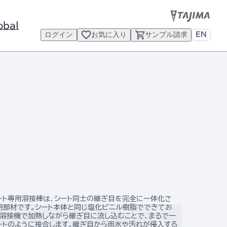
obal
ログイン
お気に入り
サンプル請求
EN
ート専用溶接棒は、シート同士の継ぎ目を完全に一体化さ
用部材です。シート本体と同じ塩化ビニル樹脂でできてお
風溶接機で加熱しながら継ぎ目に流し込むことで、まるで一
ートのように接合します。継ぎ目から雨水や汚れが侵入する