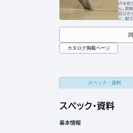
のを防
ん。溶
目立た
ど、耐
カタログ掲載ページ
スペック・資料
スペック・資料
基本情報