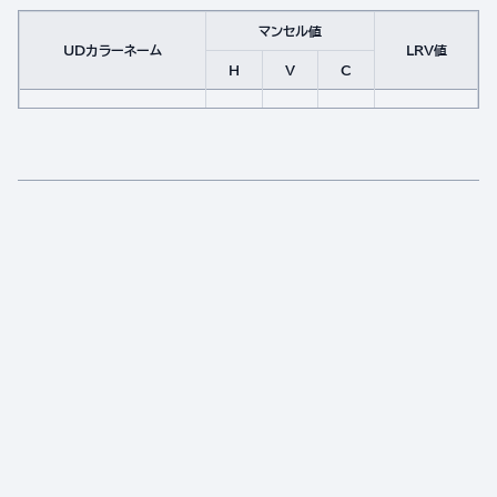
マンセル値
UDカラーネーム
LRV値
H
V
C