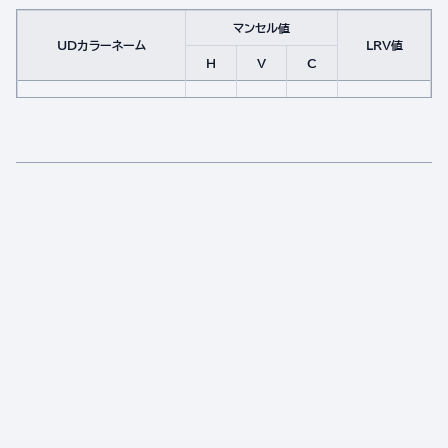
マンセル値
UDカラーネーム
LRV値
H
V
C