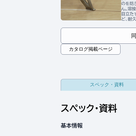
のを防
ん。溶
目立た
ど、耐
カタログ掲載ページ
スペック・資料
スペック・資料
基本情報