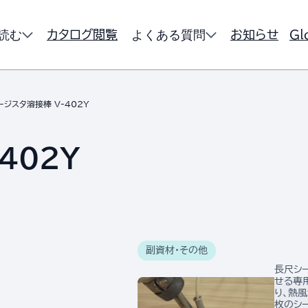
読む
よくある質問
カタログ閲覧
お知らせ
Gl
ージスタ溶接棒 V-402Y
402Y
副資材・その他
長尺シ
せる専
り、熱
枚のシ