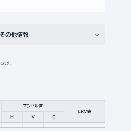
その他情報
れます。
マンセル値
LRV値
H
V
C