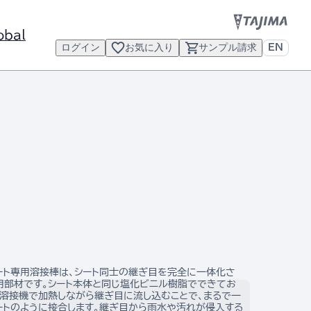
obal
ログイン
お気に入り
サンプル請求
EN
ート専用溶接棒は、シート同士の継ぎ目を完全に一体化さ
用部材です。シート本体と同じ塩化ビニル樹脂でできてお
風溶接機で加熱しながら継ぎ目に流し込むことで、まるで一
ートのように接合します。継ぎ目から雨水や汚れが侵入する