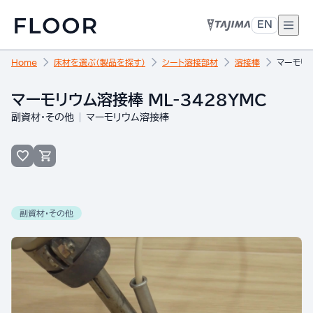
EN
Home
床材を選ぶ（製品を探す）
シート溶接部材
溶接棒
マーモリウ
マーモリウム溶接棒 ML-3428YMC
副資材・その他
マーモリウム溶接棒
副資材・その他