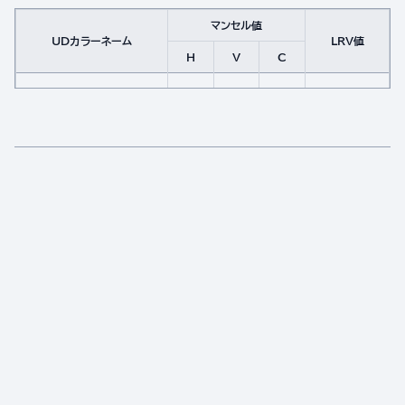
マンセル値
UDカラーネーム
LRV値
H
V
C