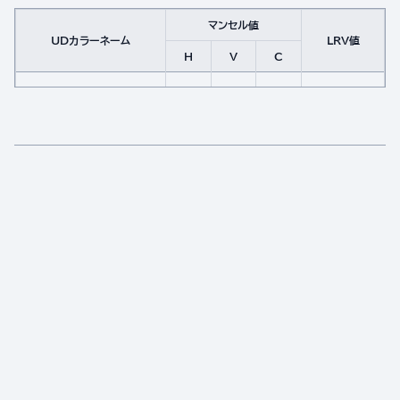
マンセル値
UDカラーネーム
LRV値
H
V
C