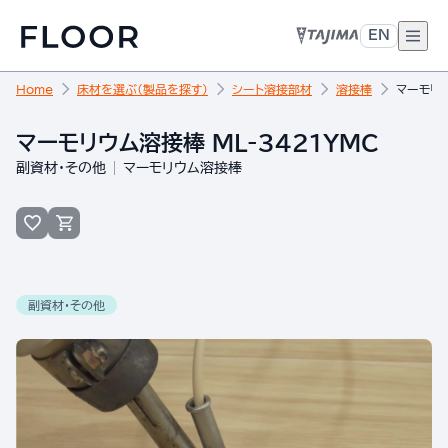
EN
Home
床材を選ぶ（製品を探す）
シート溶接部材
溶接棒
マーモリウ
マーモリウム溶接棒 ML-3421YMC
副資材・その他
マーモリウム溶接棒
副資材・その他