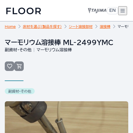
EN
Home
床材を選ぶ（製品を探す）
シート溶接部材
溶接棒
マーモリウ
マーモリウム溶接棒 ML-2499YMC
副資材・その他
マーモリウム溶接棒
副資材・その他