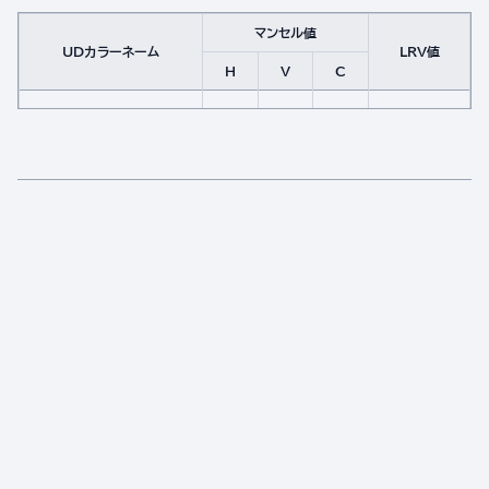
マンセル値
UDカラーネーム
LRV値
H
V
C