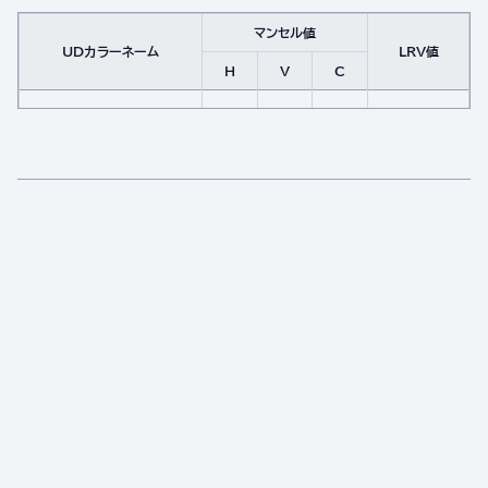
マンセル値
UDカラーネーム
LRV値
H
V
C