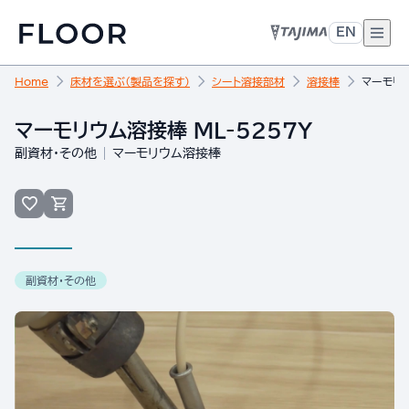
EN
Home
床材を選ぶ（製品を探す）
シート溶接部材
溶接棒
マーモリウ
マーモリウム溶接棒 ML-5257Y
副資材・その他
マーモリウム溶接棒
副資材・その他