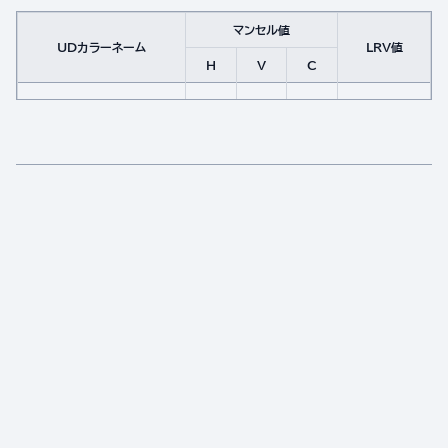
マンセル値
UDカラーネーム
LRV値
H
V
C