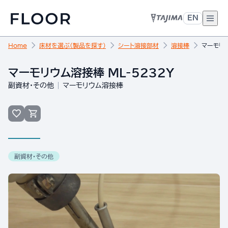
EN
Home
床材を選ぶ（製品を探す）
シート溶接部材
溶接棒
マーモリウ
マーモリウム溶接棒 ML-5232Y
副資材・その他
マーモリウム溶接棒
副資材・その他