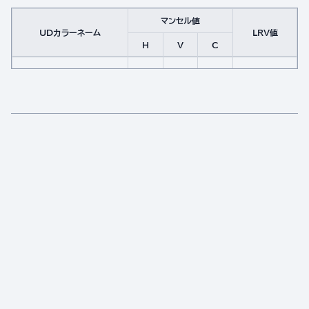
マンセル値
UDカラーネーム
LRV値
H
V
C