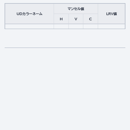
マンセル値
UDカラーネーム
LRV値
H
V
C