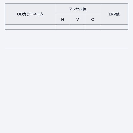
マンセル値
UDカラーネーム
LRV値
H
V
C