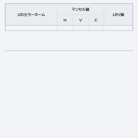
マンセル値
UDカラーネーム
LRV値
H
V
C