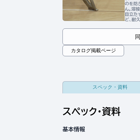
のを防
ん。溶
目立た
ど、耐
カタログ掲載ページ
スペック・資料
スペック・資料
基本情報