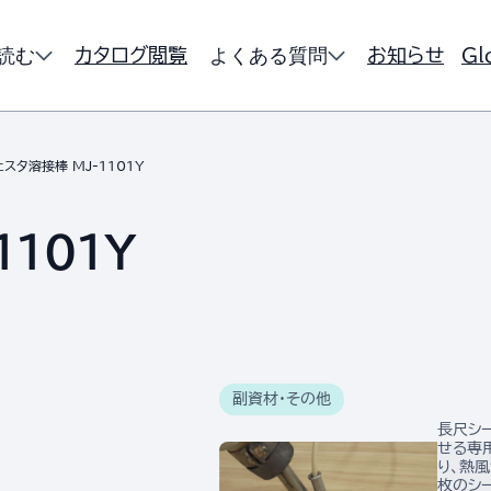
読む
よくある質問
カタログ閲覧
お知らせ
Gl
ェスタ溶接棒 MJ-1101Y
101Y
副資材・その他
長尺シ
せる専
り、熱
枚のシ