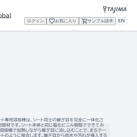
obal
ログイン
お気に入り
サンプル請求
EN
ート専用溶接棒は、シート同士の継ぎ目を完全に一体化さ
用部材です。シート本体と同じ塩化ビニル樹脂でできてお
風溶接機で加熱しながら継ぎ目に流し込むことで、まるで一
ートのように接合します。継ぎ目から雨水や汚れが侵入する