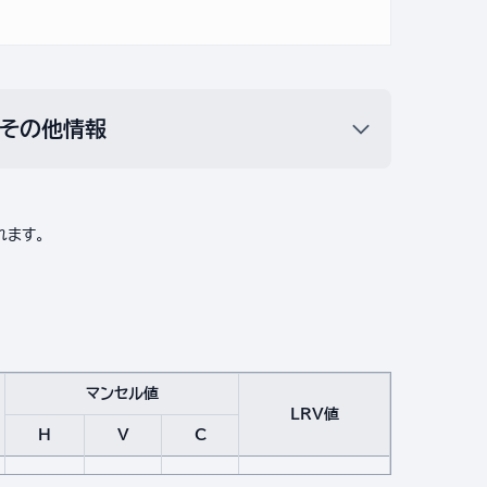
その他情報
れます。
マンセル値
LRV値
H
V
C