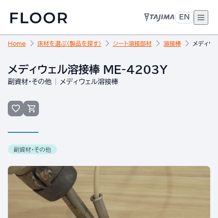
EN
Home
床材を選ぶ（製品を探す）
シート溶接部材
溶接棒
メディウェ
メディウェル溶接棒 ME-4203Y
副資材・その他
メディウェル溶接棒
副資材・その他