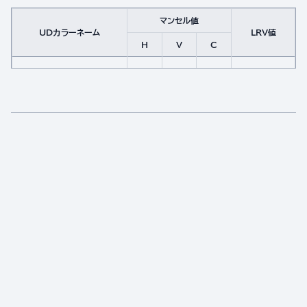
マンセル値
UDカラーネーム
LRV値
H
V
C