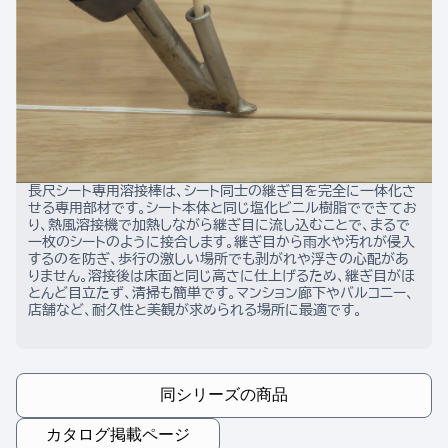
長尺シート専用溶接棒は、シート同士の継ぎ目を完全に一体化さ
せる専用部材です。シート本体と同じ塩化ビニル樹脂でできてお
り、熱風溶接機で加熱しながら継ぎ目に流し込むことで、まるで
一枚のシートのように接合します。継ぎ目から雨水や汚れが侵入
するのを防ぎ、歩行の激しい場所でも剥がれや浮きの心配があ
りません。溶接後は床面と同じ高さに仕上げるため、継ぎ目がほ
とんど目立たず、清掃も簡単です。マンション廊下やバルコニー、
店舗など、耐久性と美観が求められる場所に最適です。
同シリーズの商品
カタログ掲載ページ