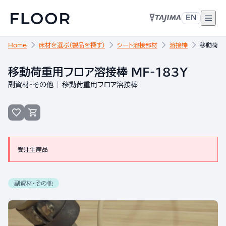
EN
Home
床材を選ぶ（製品を探す）
シート溶接部材
溶接棒
移動荷重用
移動荷重用フロア溶接棒 MF-183Y
副資材・その他
移動荷重用フロア溶接棒
受注生産品
副資材・その他