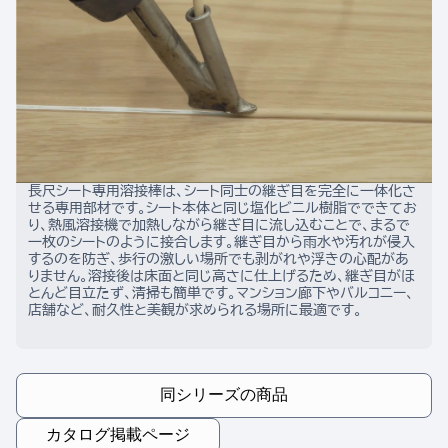
長尺シート専用溶接棒は、シート同士の継ぎ目を完全に一体化さ
せる専用部材です。シート本体と同じ塩化ビニル樹脂でできてお
り、熱風溶接機で加熱しながら継ぎ目に流し込むことで、まるで
一枚のシートのように接合します。継ぎ目から雨水や汚れが侵入
するのを防ぎ、歩行の激しい場所でも剥がれや浮きの心配があ
りません。溶接後は床面と同じ高さに仕上げるため、継ぎ目がほ
とんど目立たず、清掃も簡単です。マンション廊下やバルコニー、
店舗など、耐久性と美観が求められる場所に最適です。
同シリーズの商品
カタログ掲載ページ