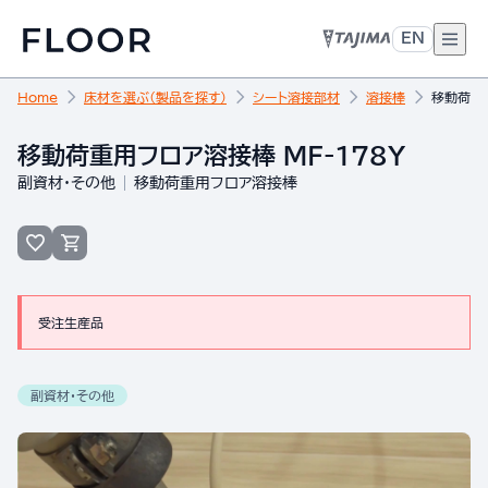
EN
Home
床材を選ぶ（製品を探す）
シート溶接部材
溶接棒
移動荷重用
移動荷重用フロア溶接棒 MF-178Y
副資材・その他
移動荷重用フロア溶接棒
受注生産品
副資材・その他