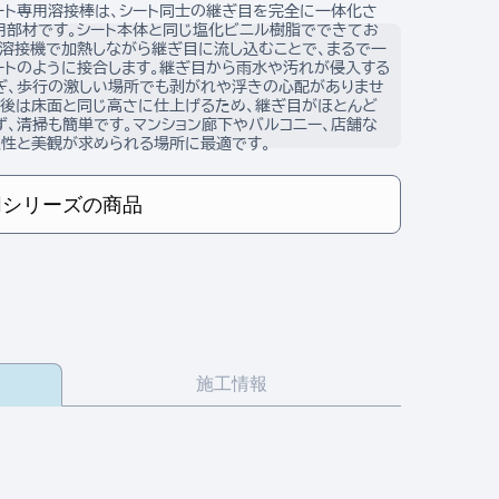
ート専用溶接棒は、シート同士の継ぎ目を完全に一体化さ
用部材です。シート本体と同じ塩化ビニル樹脂でできてお
風溶接機で加熱しながら継ぎ目に流し込むことで、まるで一
ートのように接合します。継ぎ目から雨水や汚れが侵入する
ぎ、歩行の激しい場所でも剥がれや浮きの心配がありませ
接後は床面と同じ高さに仕上げるため、継ぎ目がほとんど
ず、清掃も簡単です。マンション廊下やバルコニー、店舗な
久性と美観が求められる場所に最適です。
同シリーズの商品
施工情報