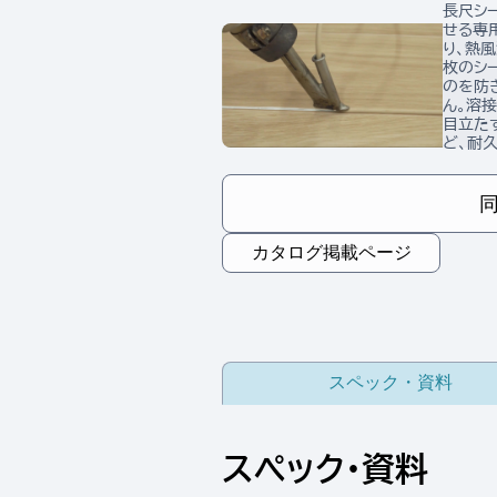
長尺シ
せる専
り、熱
枚のシ
のを防
ん。溶
目立た
ど、耐
カタログ掲載ページ
スペック・資料
スペック・資料