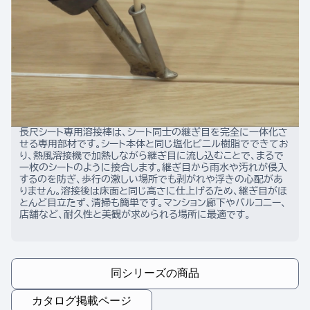
長尺シート専用溶接棒は、シート同士の継ぎ目を完全に一体化さ
せる専用部材です。シート本体と同じ塩化ビニル樹脂でできてお
り、熱風溶接機で加熱しながら継ぎ目に流し込むことで、まるで
一枚のシートのように接合します。継ぎ目から雨水や汚れが侵入
するのを防ぎ、歩行の激しい場所でも剥がれや浮きの心配があ
りません。溶接後は床面と同じ高さに仕上げるため、継ぎ目がほ
とんど目立たず、清掃も簡単です。マンション廊下やバルコニー、
店舗など、耐久性と美観が求められる場所に最適です。
同シリーズの商品
カタログ掲載ページ