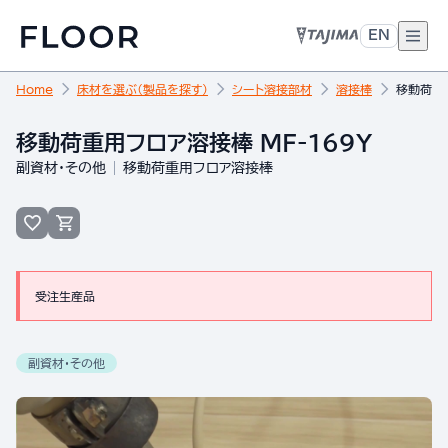
EN
Home
床材を選ぶ（製品を探す）
シート溶接部材
溶接棒
移動荷重用
移動荷重用フロア溶接棒 MF-169Y
副資材・その他
移動荷重用フロア溶接棒
受注生産品
副資材・その他