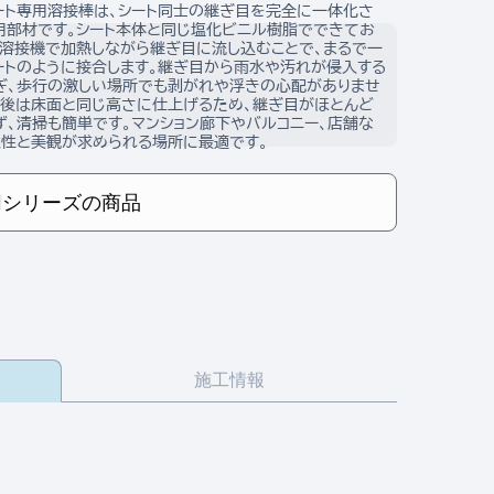
ート専用溶接棒は、シート同士の継ぎ目を完全に一体化さ
用部材です。シート本体と同じ塩化ビニル樹脂でできてお
風溶接機で加熱しながら継ぎ目に流し込むことで、まるで一
ートのように接合します。継ぎ目から雨水や汚れが侵入する
ぎ、歩行の激しい場所でも剥がれや浮きの心配がありませ
接後は床面と同じ高さに仕上げるため、継ぎ目がほとんど
ず、清掃も簡単です。マンション廊下やバルコニー、店舗な
久性と美観が求められる場所に最適です。
同シリーズの商品
施工情報