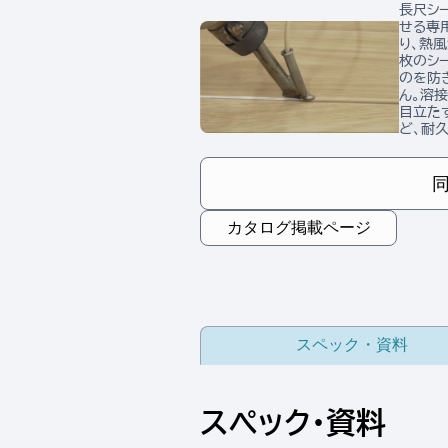
長尺シ
せる専
り、熱
枚のシ
のを防
ん。溶
目立た
ど、耐
カタログ掲載ページ
スペック・資料
スペック・資料