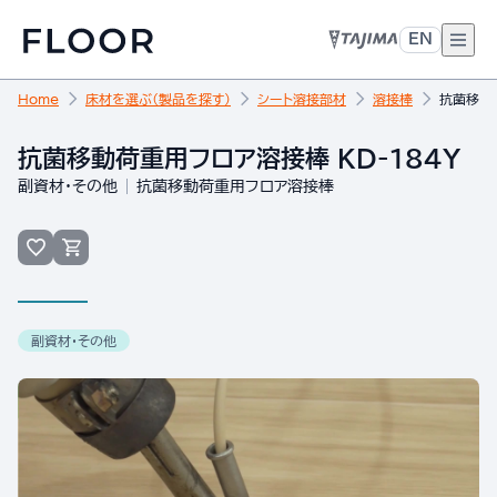
EN
Home
床材を選ぶ（製品を探す）
シート溶接部材
溶接棒
抗菌移動荷
抗菌移動荷重用フロア溶接棒 KD-184Y
副資材・その他
抗菌移動荷重用フロア溶接棒
副資材・その他