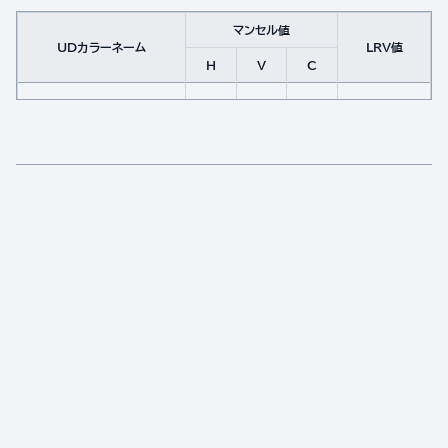
マンセル値
UDカラーネーム
LRV値
H
V
C